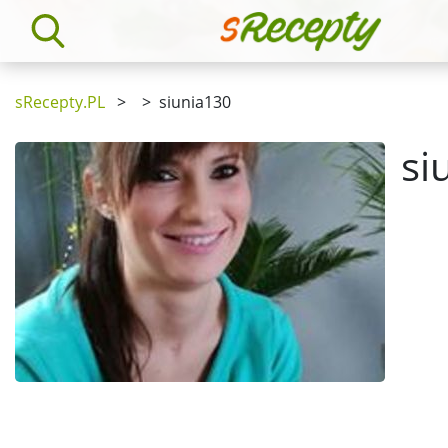
sRecepty.PL
>
>
siunia130
si