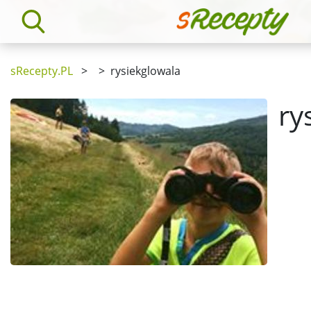
sRecepty.PL
>
>
rysiekglowala
ry