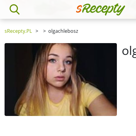
sRecepty.PL
>
>
olgachlebosz
ol