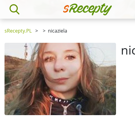
sRecepty.PL
>
>
nicaziela
ni