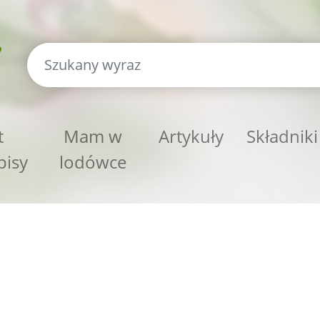
t
Mam w
Artykuły
Składniki
pisy
lodówce