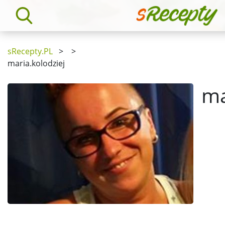
sRecepty.PL
>
>
maria.kolodziej
ma