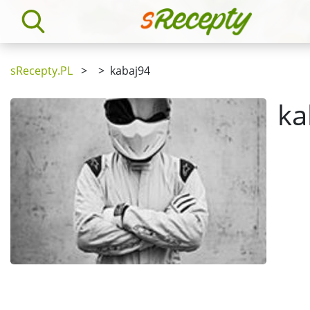
sRecepty.PL
>
>
kabaj94
ka