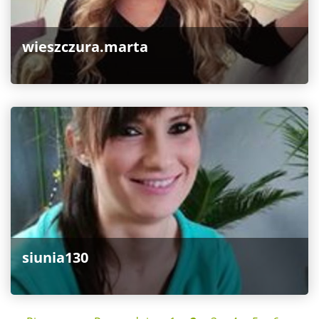
wieszczura.marta
siunia130