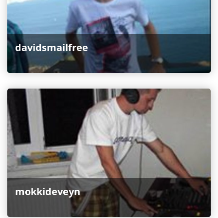
davidsmailfree
mokkideveyn