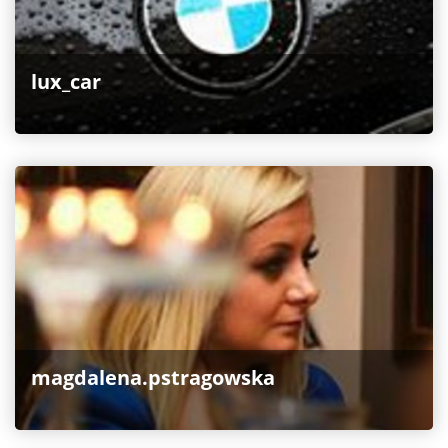
lux_car
magdalena.pstragowska