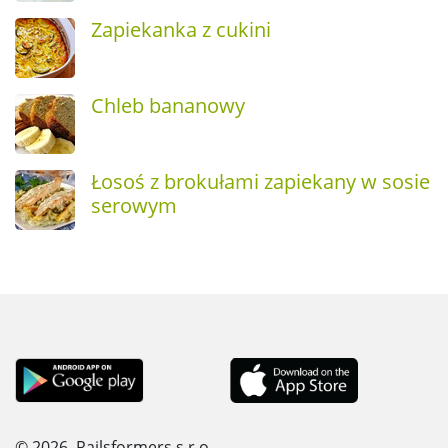
Zapiekanka z cukini
Chleb bananowy
Łosoś z brokułami zapiekany w sosie
serowym
© 2026, Railsformers s.r.o.