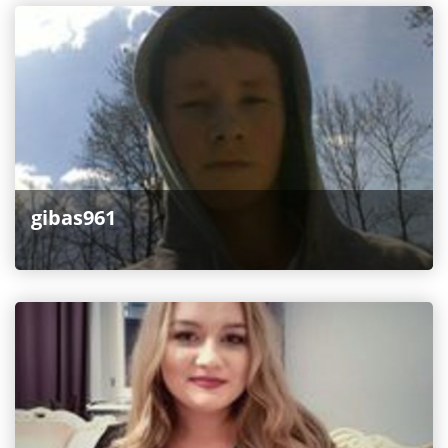
gibas961