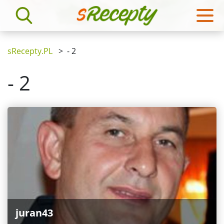
sRecepty.PL
>
- 2
- 2
juran43