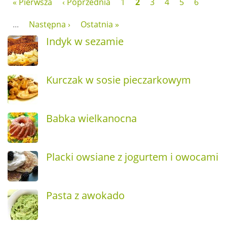
« Pierwsza
‹ Poprzednia
1
2
3
4
5
6
...
Następna ›
Ostatnia »
Indyk w sezamie
Kurczak w sosie pieczarkowym
Babka wielkanocna
Placki owsiane z jogurtem i owocami
Pasta z awokado